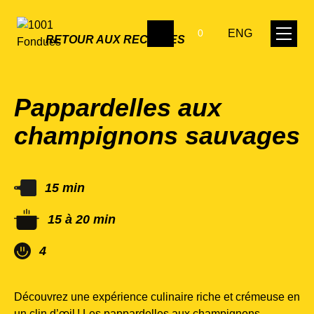
ENG
0
RETOUR AUX RECETTES
Pappardelles aux
champignons sauvages
15 min
15 à 20 min
4
Découvrez une expérience culinaire riche et crémeuse en
un clin d’œil ! Les pappardelles aux champignons