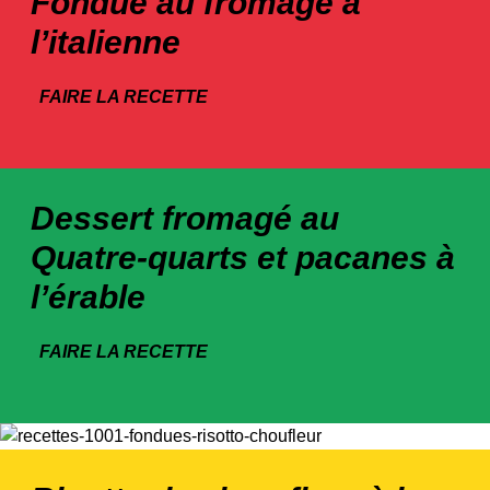
Fondue au fromage à
l’italienne
FAIRE LA RECETTE
Dessert fromagé au
Quatre-quarts et pacanes à
l’érable
FAIRE LA RECETTE