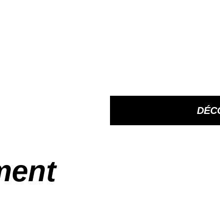
DÉC
ment