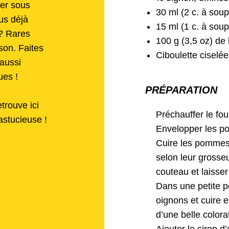
er sous
30 ml (2 c. à soup
us déjà
15 ml (1 c. à sou
 ? Rares
100 g (3,5 oz) de
son. Faites
Ciboulette ciselée
aussi
es !
PRÉPARATION
rouve ici
Préchauffer le fo
astucieuse !
Envelopper les p
Cuire les pommes 
selon leur grosseur
couteau et laisser
Dans une petite po
oignons et cuire 
d’une belle colora