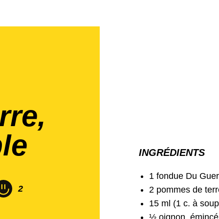
re,
le
INGRÉDIENTS
1 fondue Du Guer
2
2 pommes de terr
15 ml (1 c. à sou
½ oignon, émincé 