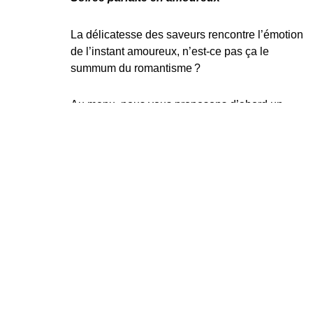
La délicatesse des saveurs rencontre l’émotion
de l’instant amoureux, n’est-ce pas ça le
summum du romantisme ?
Au menu, nous vous proposons d’abord un
souper chic et élaboré mettant en vedette notre
Souris d’agneau du Québec
. Unique et
tendre en bouche, la souris d’agneau se
présente non seulement comme un
joyau de la
gastronomie, mais aussi comme l’évidence
pour un souper de la SAINT-VALENTIN
mémorable
. La souris d’agneau signée 1001
Fondues met d’ailleurs en valeur tous les
aspects savoureux recherchés de ce plat
d’exception. Son mariage subtil de saveurs
délicates et sa texture fondante créent une
expérience gustative d’exception et promettent