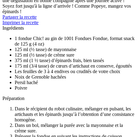
une dégustation en bonne compagnie après une journée active !
Soyez fort jusqu'à la ligne d’arrivée ! Comme Popeye, mangez vos
épinards !
Partager la recette
Imprimer la recette
Ingrédients
1 fondue Chic! au gin de 1001 Fondues Fondue, format snack
de 125 g (4 oz)
125 ml (½ tasse) de mayonnaise
125 ml (½ tasse) de crème sure
375 ml (1 ½ tasse) d’épinards frais, bien tassés
175 ml (3/4 tasse) de cœurs d’artichaut en conserve, égouttés
Les feuilles de 3 à 4 endives ou crudités de votre choix
Noix de Grenoble hachées
Persil haché
Poivre
Préparation
Dans le récipient du robot culinaire, mélanger en pulsant, les
artichauts et les épinards jusqu’à l’obtention d’une consistance
homogène.
Dans un bol, mélanger la purée avec la mayonnaise et la
crème sure.
Préparer la fondue en suivant les instructions de cuisson