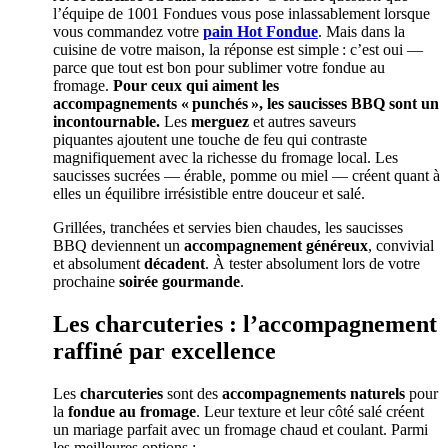
l’équipe de 1001 Fondues vous pose inlassablement lorsque
vous commandez votre
pain Hot Fondue
. Mais dans la
cuisine de votre maison, la réponse est simple : c’est oui —
parce que tout est bon pour sublimer votre fondue au
fromage.
Pour ceux qui aiment les
accompagnements « punchés », les saucisses BBQ sont un
incontournable.
Les
merguez
et autres saveurs
piquantes ajoutent une touche de feu qui contraste
magnifiquement avec la richesse du fromage local. Les
saucisses sucrées — érable, pomme ou miel — créent quant à
elles un équilibre irrésistible entre douceur et salé.
Grillées, tranchées et servies bien chaudes, les saucisses
BBQ deviennent un
accompagnement généreux
, convivial
et absolument
décadent
. À tester absolument lors de votre
prochaine
soirée gourmande
.
Les charcuteries : l’accompagnement
raffiné par excellence
Les
charcuteries
sont des
accompagnements naturels
pour
la
fondue au fromage
. Leur texture et leur côté salé créent
un mariage parfait avec un fromage chaud et coulant. Parmi
les meilleures options :