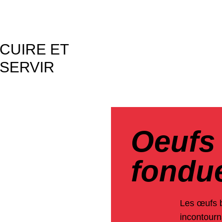
CUIRE ET
SERVIR
Oeufs 
fondu
Les œufs b
incontourn