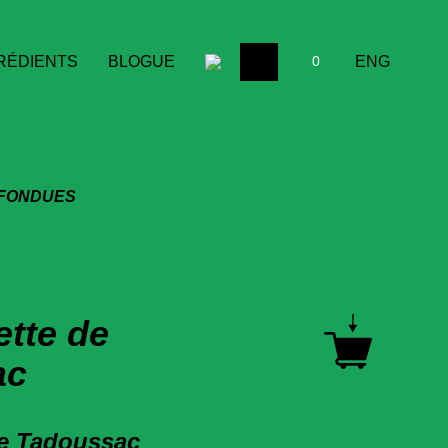
ENG
RÉDIENTS
BLOGUE
0
 FONDUES
ette de
ac
ie Tadoussac