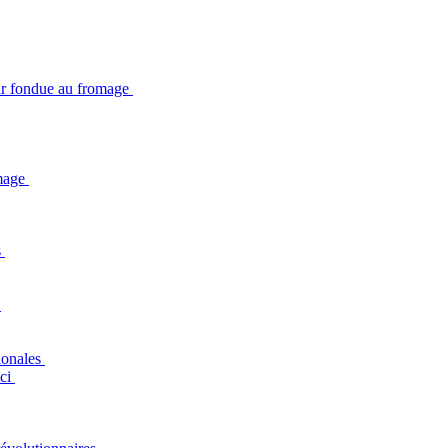
ur fondue au fromage
omage
s
r
gionales
ici