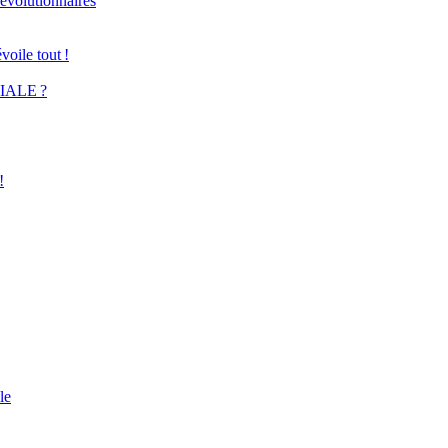
révolutionnaires
oile tout !
LIALE ?
!
le