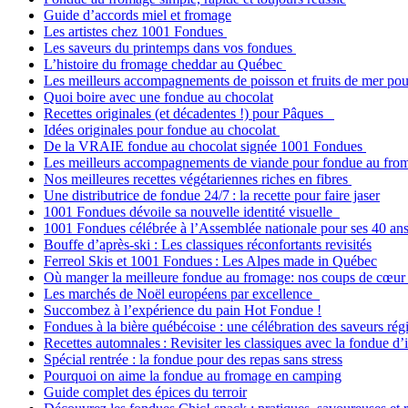
Guide d’accords miel et fromage
Les artistes chez 1001 Fondues
Les saveurs du printemps dans vos fondues
L’histoire du fromage cheddar au Québec
Les meilleurs accompagnements de poisson et fruits de mer po
Quoi boire avec une fondue au chocolat
Recettes originales (et décadentes !) pour Pâques
Idées originales pour fondue au chocolat
De la VRAIE fondue au chocolat signée 1001 Fondues
Les meilleurs accompagnements de viande pour fondue au fr
Nos meilleures recettes végétariennes riches en fibres
Une distributrice de fondue 24/7 : la recette pour faire jaser
1001 Fondues dévoile sa nouvelle identité visuelle
1001 Fondues célébrée à l’Assemblée nationale pour ses 40 an
Bouffe d’après‑ski : Les classiques réconfortants revisités
Ferreol Skis et 1001 Fondues : Les Alpes made in Québec
Où manger la meilleure fondue au fromage: nos coups de cœu
Les marchés de Noël européens par excellence
Succombez à l’expérience du pain Hot Fondue !
Fondues à la bière québécoise : une célébration des saveurs ré
Recettes automnales : Revisiter les classiques avec la fondue d’
Spécial rentrée : la fondue pour des repas sans stress
Pourquoi on aime la fondue au fromage en camping
Guide complet des épices du terroir