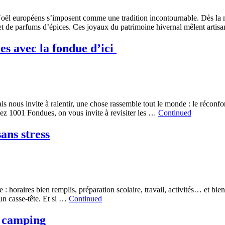
 Noël européens s’imposent comme une tradition incontournable. Dès la
s et de parfums d’épices. Ces joyaux du patrimoine hivernal mêlent artisa
ues avec la fondue d’ici
s nous invite à ralentir, une chose rassemble tout le monde : le réconfor
ez 1001 Fondues, on vous invite à revisiter les …
Continued
ans stress
ne : horaires bien remplis, préparation scolaire, travail, activités… et b
un casse-tête. Et si …
Continued
n camping