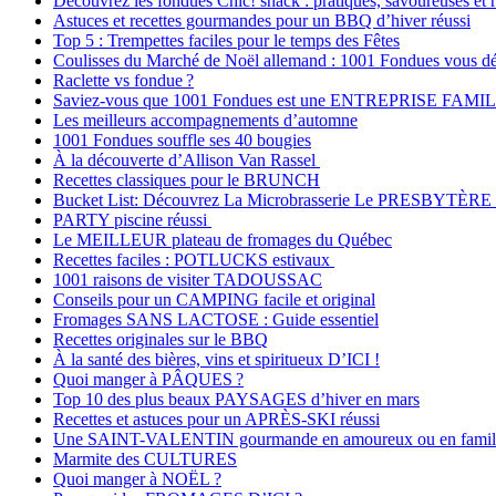
Découvrez les fondues Chic! snack : pratiques, savoureuses et 
Astuces et recettes gourmandes pour un BBQ d’hiver réussi
Top 5 : Trempettes faciles pour le temps des Fêtes
Coulisses du Marché de Noël allemand : 1001 Fondues vous dév
Raclette vs fondue ?
Saviez-vous que 1001 Fondues est une ENTREPRISE FAMI
Les meilleurs accompagnements d’automne
1001 Fondues souffle ses 40 bougies
À la découverte d’Allison Van Rassel
Recettes classiques pour le BRUNCH
Bucket List: Découvrez La Microbrasserie Le PRESBYTÈRE 
PARTY piscine réussi
Le MEILLEUR plateau de fromages du Québec
Recettes faciles : POTLUCKS estivaux
1001 raisons de visiter TADOUSSAC
Conseils pour un CAMPING facile et original
Fromages SANS LACTOSE : Guide essentiel
Recettes originales sur le BBQ
À la santé des bières, vins et spiritueux D’ICI !
Quoi manger à PÂQUES ?
Top 10 des plus beaux PAYSAGES d’hiver en mars
Recettes et astuces pour un APRÈS-SKI réussi
Une SAINT-VALENTIN gourmande en amoureux ou en famil
Marmite des CULTURES
Quoi manger à NOËL ?