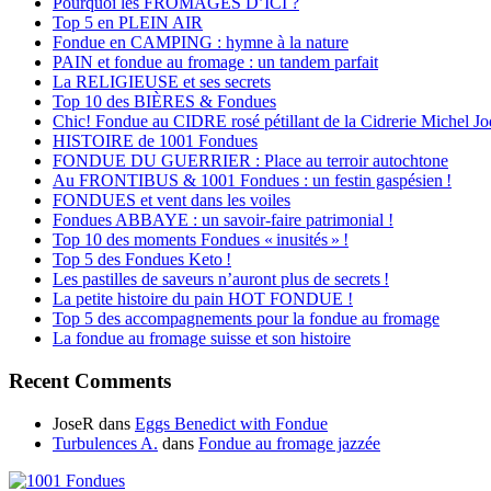
Pourquoi les FROMAGES D’ICI ?
Top 5 en PLEIN AIR
Fondue en CAMPING : hymne à la nature
PAIN et fondue au fromage : un tandem parfait
La RELIGIEUSE et ses secrets
Top 10 des BIÈRES & Fondues
Chic! Fondue au CIDRE rosé pétillant de la Cidrerie Michel Jo
HISTOIRE de 1001 Fondues
FONDUE DU GUERRIER : Place au terroir autochtone
Au FRONTIBUS & 1001 Fondues : un festin gaspésien !
FONDUES et vent dans les voiles
Fondues ABBAYE : un savoir-faire patrimonial !
Top 10 des moments Fondues « inusités » !
Top 5 des Fondues Keto !
Les pastilles de saveurs n’auront plus de secrets !
La petite histoire du pain HOT FONDUE !
Top 5 des accompagnements pour la fondue au fromage
La fondue au fromage suisse et son histoire
Recent Comments
JoseR
dans
Eggs Benedict with Fondue
Turbulences A.
dans
Fondue au fromage jazzée