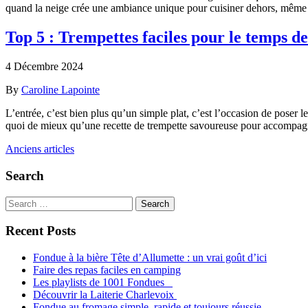
quand la neige crée une ambiance unique pour cuisiner dehors, même 
Top 5 : Trempettes faciles pour le temps de
4 Décembre 2024
By
Caroline Lapointe
L’entrée, c’est bien plus qu’un simple plat, c’est l’occasion de poser l
quoi de mieux qu’une recette de trempette savoureuse pour accomp
Navigation
Anciens articles
des
Search
articles
Search
for:
Recent Posts
Fondue à la bière Tête d’Allumette : un vrai goût d’ici
Faire des repas faciles en camping
Les playlists de 1001 Fondues
Découvrir la Laiterie Charlevoix
Fondue au fromage simple, rapide et toujours réussie