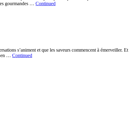
cettes gourmandes …
Continued
onversations s’animent et que les saveurs commencent à émerveiller. Et
u en …
Continued